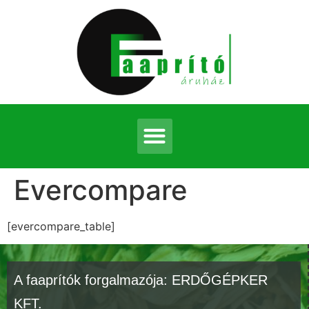
Evercompare
[evercompare_table]
A faaprítók forgalmazója: ERDŐGÉPKER
KFT.