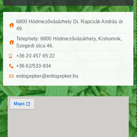
6800 Hódmezővásárhely Dr. Rapcsák András út
49.
Telephely: 6800 Hódmezővásárhely, Kishomok,
Szegedi útca 46.
+36 20 457 65 22
+36 62/533-934
erdogepker@erdogepker.hu